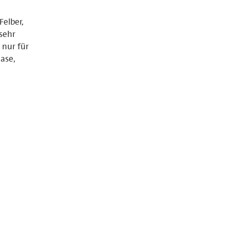
elber,
sehr
nur für
hase,