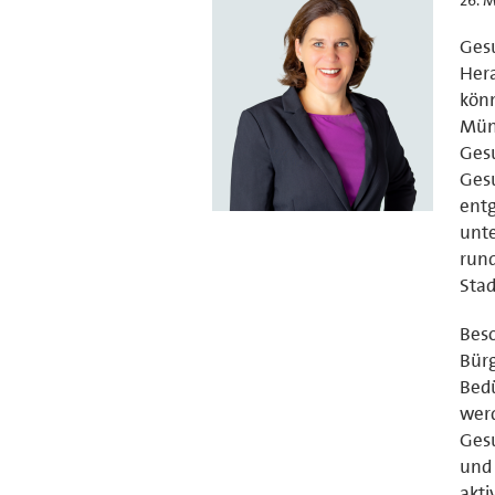
Gesu
Her
könn
Münc
Gesu
Gesu
ent
unte
rund
Stad
Beso
Bürg
Bedü
werd
Gesu
und 
akti