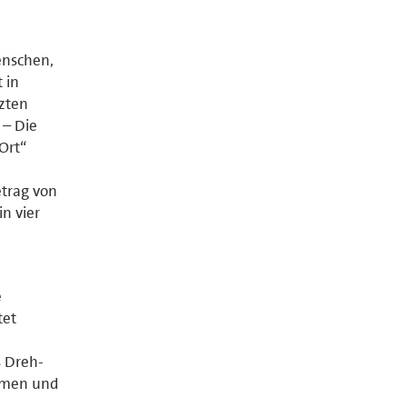
enschen,
 in
tzten
 – Die
Ort“
etrag von
in vier
e
tet
s Dreh-
hmen und