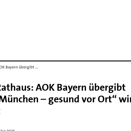
D
OK Bayern übergibt …
Rathaus: AOK Bayern übergibt
München – gesund vor Ort“ wi
t
ärz 2025