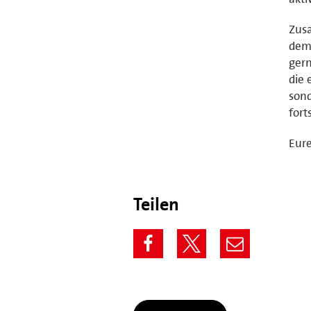
Zusa
dem 
gern
die 
sond
fort
Eure
Teilen