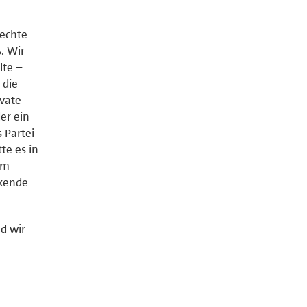
rechte
. Wir
lte –
 die
vate
er ein
 Partei
te es in
em
ckende
d wir