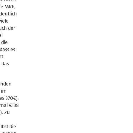
ie MKF,
deutlich
viele
auch der
ei
 die
 dass es
mt
 das
tunden
 im
es 370€).
imal €138
). Zu
lbst die