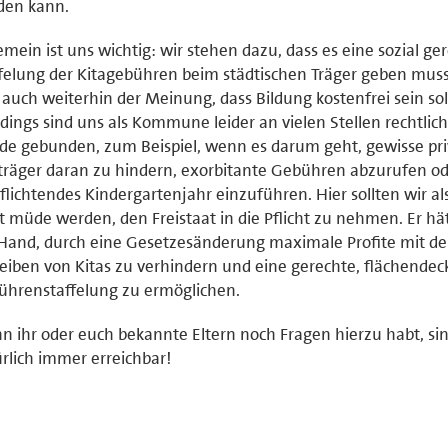
den kann.
emein ist uns wichtig: wir stehen dazu, dass es eine sozial ge
felung der Kitagebühren beim städtischen Träger geben muss
 auch weiterhin der Meinung, dass Bildung kostenfrei sein sol
rdings sind uns als Kommune leider an vielen Stellen rechtlich
e gebunden, zum Beispiel, wenn es darum geht, gewisse pri
träger daran zu hindern, exorbitante Gebühren abzurufen od
flichtendes Kindergartenjahr einzuführen. Hier sollten wir als
t müde werden, den Freistaat in die Pflicht zu nehmen. Er hät
Hand, durch eine Gesetzesänderung maximale Profite mit d
eiben von Kitas zu verhindern und eine gerechte, flächende
hrenstaffelung zu ermöglichen.
 ihr oder euch bekannte Eltern noch Fragen hierzu habt, sin
rlich immer erreichbar!