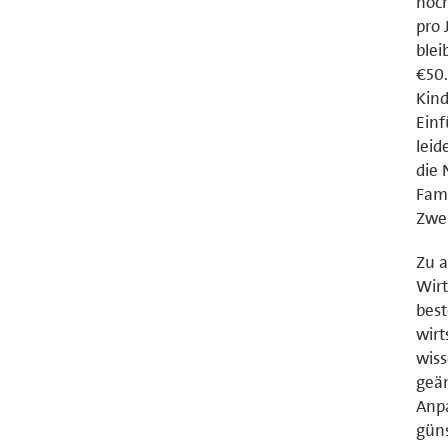
höch
pro 
blei
€50.
Kind
Einf
leid
die 
Fami
Zwei
Zu a
Wirt
best
wirt
wiss
geän
Anpa
güns