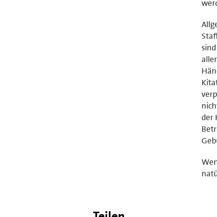
wer
Allg
Staf
sind
alle
Händ
Kita
verp
nich
der 
Betr
Gebü
Wenn
natü
Teilen