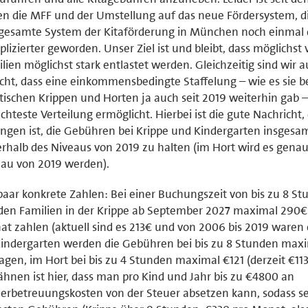
n die MFF und der Umstellung auf das neue Fördersystem, d
gesamte System der Kitaförderung in München noch einmal 
lizierter geworden. Unser Ziel ist und bleibt, dass möglichst 
lien möglichst stark entlastet werden. Gleichzeitig sind wir 
cht, dass eine einkommensbedingte Staffelung – wie es sie b
tischen Krippen und Horten ja auch seit 2019 weiterhin gab –
chteste Verteilung ermöglicht. Hierbei ist die gute Nachricht,
ngen ist, die Gebühren bei Krippe und Kindergarten insgesa
rhalb des Niveaus von 2019 zu halten (im Hort wird es genau
au von 2019 werden).
paar konkrete Zahlen: Bei einer Buchungszeit von bis zu 8 S
en Familien in der Krippe ab September 2027 maximal 290€
t zahlen (aktuell sind es 213€ und von 2006 bis 2019 waren 
indergarten werden die Gebühren bei bis zu 8 Stunden max
agen, im Hort bei bis zu 4 Stunden maximal €121 (derzeit €113
hnen ist hier, dass man pro Kind und Jahr bis zu €4800 an
erbetreuungskosten von der Steuer absetzen kann, sodass se