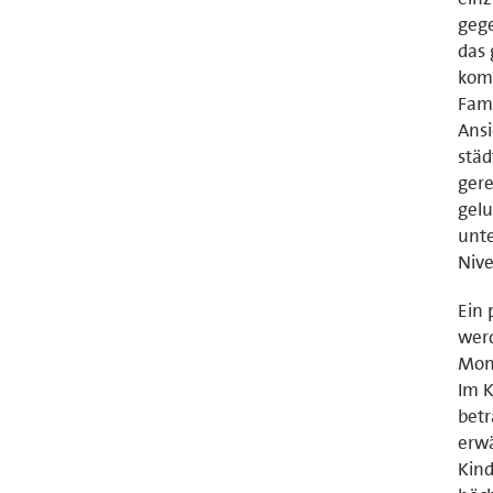
gege
das 
komp
Fami
Ansi
städ
gere
gelu
unte
Nive
Ein 
werd
Mona
Im K
betr
erwä
Kind