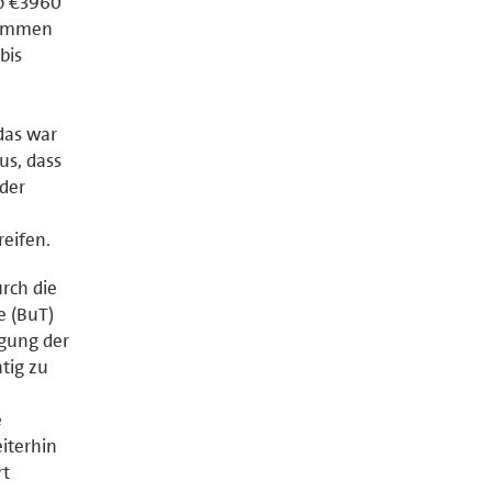
so €3960
nkommen
bis
das war
us, dass
 der
reifen.
rch die
e (BuT)
igung der
tig zu
e
iterhin
rt