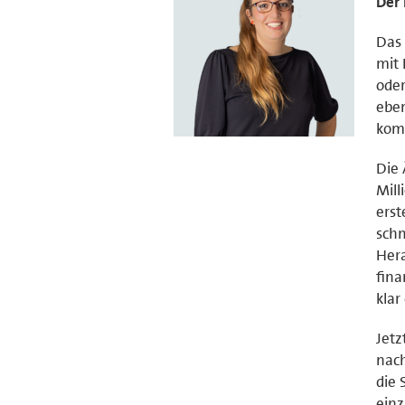
Der 
Das 
mit 
oder
eben
komp
Die 
Mill
erst
schm
Hera
fina
klar
Jetz
nach
die 
einz