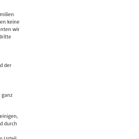
amilien
gen keine
nnten wir
dritte
nd der
r ganz
 einigen,
nd durch
m Urteil