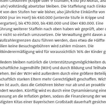
sten Gebühren (Krippe über 9 Stunden, €330 pro Monat, al
Jahr) vollständig absetzbar bleiben. Die Staffelung nach Ei
bt von den Stufen her wie bisher, also jährliche Einkünfte von 
000 (nur im Hort) bis €60.000 (unterste Stufe in Krippe und
ergarten), bis €70.000, bis €80.000 und über €80.000. Eine
ührung weiterer Staffeln nach oben haben wir geprüft, aber 
er nicht so einfach umzusetzen. Die Verwaltung geht davon a
Nullzahlergrenzen dazu führen werden, dass etwa die Hälfte
lien keine Besuchsgebühren wird zahlen müssen. Die
tkinderermäßigung wird für voraussichtlich 16% der Kinder g
lledem bleiben natürlich die Unterstützungsmöglichkeiten du
schaftliche Jugendhilfe (WJH) und durch Bildung und Teilhab
ehen. Bei der WJH wird außerdem durch eine größere Beteil
schaftlich starken Eltern mehr Gerechtigkeit geschaffen. Wich
en ist auch, dass die Gebühren bisher nur ab und an proaktiv
dert wurden. Künftig wird es durch eine Dynamisierung ein
ssung an die Inflation geben, sodass die Finanzierung der we
tigsten Kitas einer Bayerischen Großstadt dauerhaft gesiche