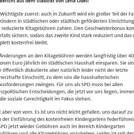
Bericht aus dem Stadtrat von Lena Odell
Wichtigste zuerst: auch in Zukunft wird ein großer Teil der F
Kindern in städtischen oder städtisch geförderten Einrichtun
 reduzierte Kitagebühren zahlen. Den Geschwisterbonus ko
falls sichern, sodass das zweite Kind stark reduziert und das 
lett kostenfrei bleibt.
Änderungen an den Kitagebühren werden langfristig über 40
ionen Euro jährlich im städtischen Haushalt einsparen. Sie si
e öffentlich diskutierte aber natürlich leider nicht der letzte
erzhafte Einschnitt, zu dem uns die haushalterischen
usforderungen zwingen. Für uns als SPD muss bei allen
nzpolitischen Entscheidungen, die jetzt vor uns liegen, imme
 die soziale Gerechtigkeit im Fokus stehen.
t aber von vorn. Es ist uns nicht leicht gefallen, uns darauf zu
 der Einführung des kostenfreien Kindergartens federführe
SPD jetzt wieder Gebühren auch im Bereich Kindergarten
uführen und alle Kitagebühren anzuheben. Leider ist seit de