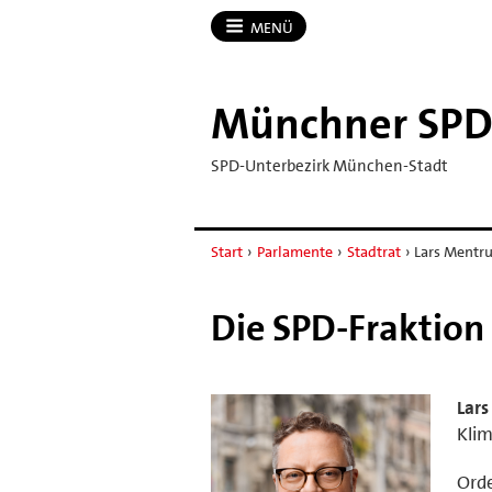
MENÜ
Münchner SP
SPD-Unterbezirk München-Stadt
Start
›
Parlamente
›
Stadtrat
›
Lars Mentr
Die SPD-Fraktio
Lar
Klim
Orde