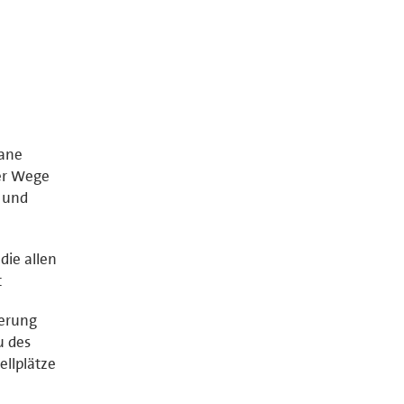
bane
zer Wege
 und
die allen
t
derung
u des
llplätze