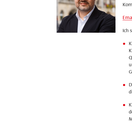
Komm
Ema
Ich 
K
K
Q
u
G
D
d
K
d
M