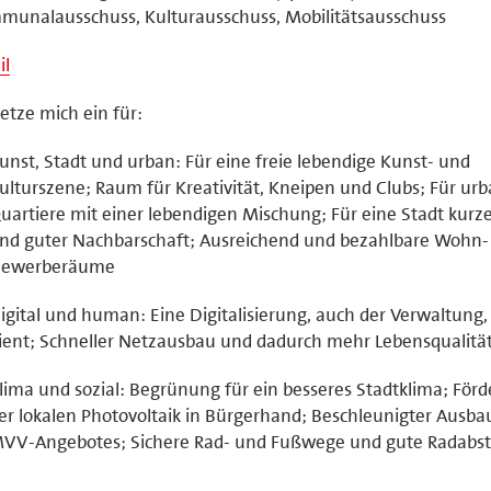
unalausschuss, Kulturausschuss, Mobilitätsausschuss
il
setze mich ein für:
unst, Stadt und urban: Für eine freie lebendige Kunst- und
ulturszene; Raum für Kreativität, Kneipen und Clubs; Für ur
uartiere mit einer lebendigen Mischung; Für eine Stadt kur
nd guter Nachbarschaft; Ausreichend und bezahlbare Wohn-
ewerberäume
igital und human: Eine Digitalisierung, auch der Verwaltung, 
ient; Schneller Netzausbau und dadurch mehr Lebensqualitä
lima und sozial: Begrünung für ein besseres Stadtklima; För
er lokalen Photovoltaik in Bürgerhand; Beschleunigter Ausba
VV-Angebotes; Sichere Rad- und Fußwege und gute Radabste