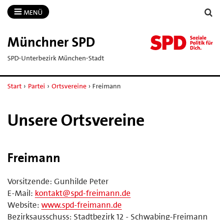
MENÜ
Münchner SPD
SPD-Unterbezirk München-Stadt
Start
›
Partei
›
Ortsvereine
›
Freimann
Unsere Ortsvereine
Freimann
Vorsitzende: Gunhilde Peter
E-Mail:
kontakt@spd-freimann.de
Website:
www.spd-freimann.de
Bezirksausschuss: Stadtbezirk 12 - Schwabing-Freimann